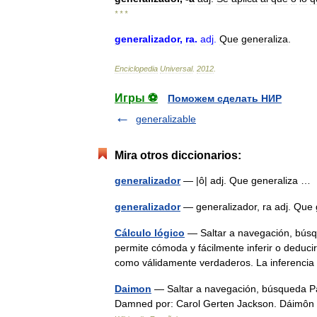
* * *
generalizador
,
ra
.
adj
.
Que
generaliza
.
Enciclopedia
Universal
.
2012
.
Игры ⚽
Поможем сделать НИР
generalizable
Mira otros diccionarios:
generalizador
— |ô| adj. Que generaliza 
generalizador
— generalizador, ra adj. Qu
Cálculo lógico
— Saltar a navegación, búsque
permite cómoda y fácilmente inferir o deduci
como válidamente verdaderos. La inferen
Daimon
— Saltar a navegación, búsqueda Pa
Damned por: Carol Gerten Jackson. Dáimôn (