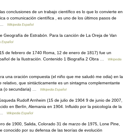
as conclusiones de un trabajo científico es lo que lo convierte en
ífica o comunicación científica , es uno de los últimos pasos de
l… …
Wikipedia Español
e Geografía de Estrabón. Para la canción de La Oreja de Van
a Español
, 15 de febrero de 1740 Roma, 12 de enero de 1817) fue un
 español de la Ilustración. Contenido 1 Biografía 2 Obra …
Wikipedia
ara una oración compuesta (el niño que me saludó me odia) en la
e relativo, que sintácticamente es un sintagma complementante
ada (o secundaria) …
Wikipedia Español
squeda Rudolf Arnheim (15 de julio de 1904 9 de junio de 2007,
cido en Berlín, Alemania en 1904. Influido por la psicología de la
o… …
Wikipedia Español
ero de 1900, Salida, Colorado 31 de marzo de 1975, Lone Pine,
e conocido por su defensa de las teorías de evolución