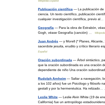
Wikipedia Español
Publicación científica
— La publicación de l
ciencia. Un texto científico, publicación cient
cualquier investigación científica, previo a
Geografía
— Para la obra de Estrabón, véas
Gogh, véase Geografía (canción) …
Wikipedi
Juan Andrés
— y Morell (* Planes, Alicante
sacerdote jesuita, erudito y crítico literario
Español
Oración subordinada
— Árbol sintáctico, p
que la oración subordinada es una oración d
dependiente de niño Una oración subordin
Rudolph Arnheim
— Saltar a navegación, bú
a los 102 años) fue un Psicólogo y filósofo na
gestalt y por la hermenéutica. Ha relizad
Leslie White
— Leslie Alvin White (19 de en
California) fue un antropólogo estadounidens