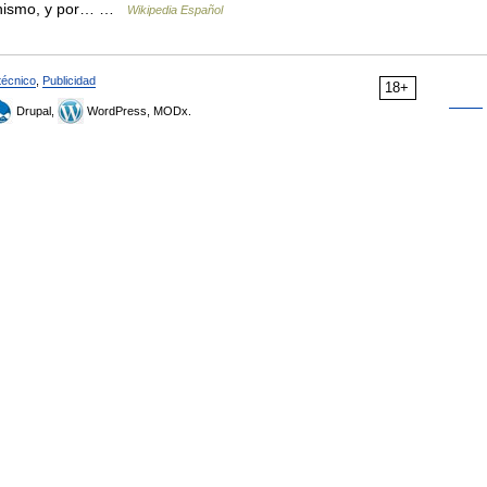
cionismo, y por… …
Wikipedia Español
técnico
,
Publicidad
18+
Drupal,
WordPress, MODx.