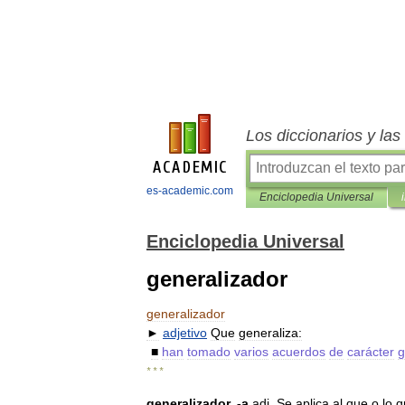
Los diccionarios y la
es-academic.com
Enciclopedia Universal
Enciclopedia Universal
generalizador
generalizador
►
adjetivo
Que
generaliza:
■
han
tomado
varios
acuerdos
de
carácter
g
* * *
generalizador
, -
a
adj
.
Se
aplica
al
que
o
lo
q