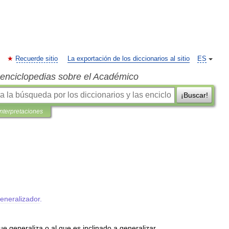
Recuerde sitio
La exportación de los diccionarios al sitio
ES
s enciclopedias sobre el Académico
¡Buscar!
interpretaciones
eneralizador
.
ue
generaliza
o
al
que
es
inclinado
a
generalizar
.