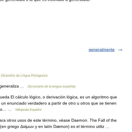
generalmente
…
Dicionário da Língua Portuguesa
e generaliza …
Diccionario de la lengua española
da El cálculo lógico, o derivación lógica, es un algoritmo que
r un enunciado verdadero a partir de otro u otros que se tienen
cia o… …
Wikipedia Español
ra otros usos de este término, véase Daemon. The Fall of the
en griego Δαίμων y en latín Dæmon) es el término utiliz …